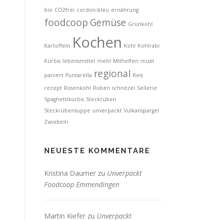
bio
CO2frei
cordon-bleu
ernährung
foodcoop
Gemüse
Grünkohl
Kochen
Kartoffeln
Kohl
Kohlrabi
Kürbis
lebensmittel
mehl
Mithelfen
müsli
regional
paniert
Puntarella
Reis
rezept
Rosenkohl
Rüben
schnitzel
Sellerie
Spaghettikürbis
Steckrüben
Steckrübensuppe
unverpackt
Vulkanspargel
Zwiebeln
NEUESTE KOMMENTARE
Kristina Daumer
zu
Unverpackt
Foodcoop Emmendingen
Martin Kiefer
zu
Unverpackt