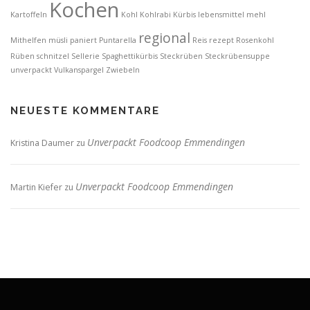
Kochen
Kartoffeln
Kohl
Kohlrabi
Kürbis
lebensmittel
mehl
regional
Mithelfen
müsli
paniert
Puntarella
Reis
rezept
Rosenkohl
Rüben
schnitzel
Sellerie
Spaghettikürbis
Steckrüben
Steckrübensuppe
unverpackt
Vulkanspargel
Zwiebeln
NEUESTE KOMMENTARE
Unverpackt Foodcoop Emmendingen
Kristina Daumer
zu
Unverpackt Foodcoop Emmendingen
Martin Kiefer
zu