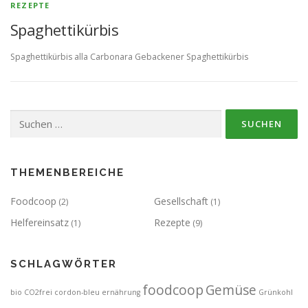
REZEPTE
Spaghettikürbis
Spaghettikürbis alla Carbonara Gebackener Spaghettikürbis
Suchen
nach:
THEMENBEREICHE
Foodcoop
Gesellschaft
(2)
(1)
Helfereinsatz
Rezepte
(1)
(9)
SCHLAGWÖRTER
foodcoop
Gemüse
bio
CO2frei
cordon-bleu
ernährung
Grünkohl