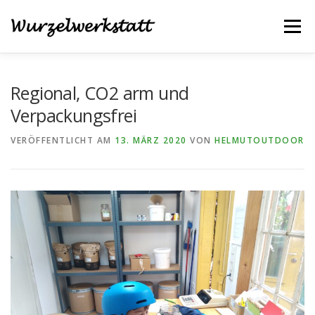
Zum
Inhalt
Menü
springen
MÖGLICHKEITEN
WAS IST EINE SOLAWI
Regional, CO2 arm und
Verpackungsfrei
NEUIGKEITEN
KONTAKT
MITGLIED WERDEN
VERÖFFENTLICHT AM
13. MÄRZ 2020
VON
HELMUTOUTDOOR