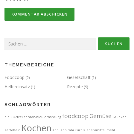
Suchen
nach:
THEMENBEREICHE
Foodcoop
Gesellschaft
(2)
(1)
Helfereinsatz
Rezepte
(1)
(9)
SCHLAGWÖRTER
foodcoop
Gemüse
bio
CO2frei
cordon-bleu
ernährung
Grünkohl
Kochen
Kartoffeln
Kohl
Kohlrabi
Kürbis
lebensmittel
mehl