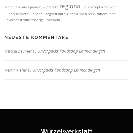
regional
Mithelfen
müsli
paniert
Puntarella
Reis
rezept
Rosenkohl
Rüben
schnitzel
Sellerie
Spaghettikürbis
Steckrüben
Steckrübensuppe
unverpackt
Vulkanspargel
Zwiebeln
NEUESTE KOMMENTARE
Unverpackt Foodcoop Emmendingen
Kristina Daumer
zu
Unverpackt Foodcoop Emmendingen
Martin Kiefer
zu
Wurzelwerkstatt