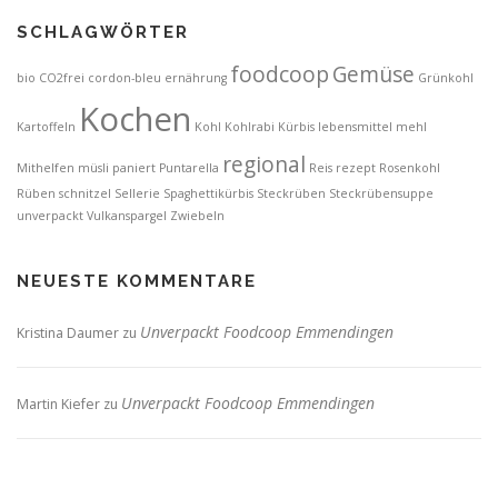
SCHLAGWÖRTER
foodcoop
Gemüse
bio
CO2frei
cordon-bleu
ernährung
Grünkohl
Kochen
Kartoffeln
Kohl
Kohlrabi
Kürbis
lebensmittel
mehl
regional
Mithelfen
müsli
paniert
Puntarella
Reis
rezept
Rosenkohl
Rüben
schnitzel
Sellerie
Spaghettikürbis
Steckrüben
Steckrübensuppe
unverpackt
Vulkanspargel
Zwiebeln
NEUESTE KOMMENTARE
Unverpackt Foodcoop Emmendingen
Kristina Daumer
zu
Unverpackt Foodcoop Emmendingen
Martin Kiefer
zu