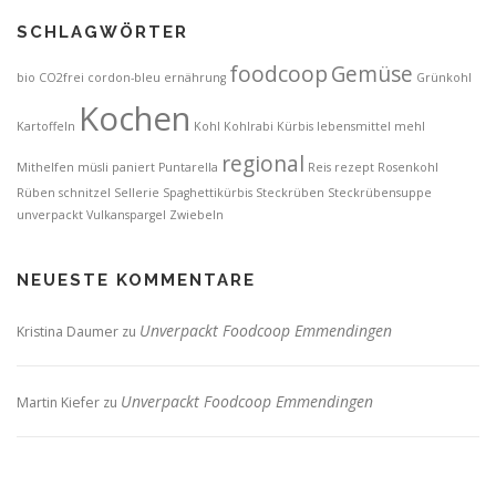
SCHLAGWÖRTER
foodcoop
Gemüse
bio
CO2frei
cordon-bleu
ernährung
Grünkohl
Kochen
Kartoffeln
Kohl
Kohlrabi
Kürbis
lebensmittel
mehl
regional
Mithelfen
müsli
paniert
Puntarella
Reis
rezept
Rosenkohl
Rüben
schnitzel
Sellerie
Spaghettikürbis
Steckrüben
Steckrübensuppe
unverpackt
Vulkanspargel
Zwiebeln
NEUESTE KOMMENTARE
Unverpackt Foodcoop Emmendingen
Kristina Daumer
zu
Unverpackt Foodcoop Emmendingen
Martin Kiefer
zu